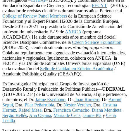
Investigadora –
CNEAI
– (2013-2015); y coordinador de área en la
Fundación Española de Ciencia y Teconología –
FECYT
– (2016), y
evaluador de revistas científicas durante varios años. Pertenece al
College of Review Panel Members
de la European Science
Foundation y al Expert Pannel H2020 de la Comisión Europea.
Desde 2016 a 2021 ha presidido la Comisión de Acreditación del
profesorado universitario E-19 de
ANECA
(programa
ACADEMIA). Ha sido durante seis años miembro del Social
Sciences Discipline Committee, de la
Czech Science Foundation
(2018 a 2023), siendo desde entonces «f
oreing rapporteur
«.
Colabora regularmente con agencias de evaluación internacionales,
nacionales y regionales. Igualmente, colabora con ANECA, la
FECYT y la Unión de Editoriales Universitarias Españolas (UNE)
en la evaluación del
Sello de Calidad en Edición Académica
/
Academic Publishing Quality (CEA/APQ).
Es Investigador Principal en el Grupo de Investigación de
Desarrollo Rural y Evaluación de Políticas Públicas—
UDERVAL
(GIUV2015-214) de la Universidad de Valencia, al que pertenecen,
entre otros, el Dr.
Jaime Escribano
, Dr.
Juan Romero
, Dr.
Antoni
Segui
, Dra.
Pilar Peñarrubia
, Dr.
Nestor Vercher
, Dra.
Cristina
Herraiz
,
Rafael Mesa
, Dra.
Francisca Camacho
,
Diana Mendieta
,
Sergio Bellés
,
Ana Ospina
,
María de Celis
,
Jaume Pla
y
Celia
Losilla
.
Trabaja en varias temáticas dentro de la línea de investigación en