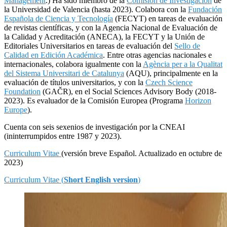
Management
.) Ha sido miembro de la
Comisión de Investigación
de
la Universidad de Valencia (hasta 2023). Colabora con la
Fundación
Española de Ciencia y Tecnología
(FECYT) en tareas de evaluación
de revistas científicas, y con la Agencia Nacional de Evaluación de
la Calidad y Acreditación (ANECA), la FECYT y la Unión de
Editoriales Universitarios en tareas de evaluación del
Sello de
Calidad en Edición Académica
. Entre otras agencias nacionales e
internacionales, colabora igualmente con la
Agència per a la Qualitat
del Sistema Universitari de Catalunya
(AQU), principalmente en la
evaluación de títulos universitarios, y con la
Czech Science
Foundation
(GAČR), en el Social Sciences Advisory Body (2018-
2023). Es evaluador de la Comisión Europea (Programa
Horizon
Europe
).
Cuenta con seis sexenios de investigación por la CNEAI
(ininterrumpidos entre 1987 y 2023).
Curriculum Vitae
(versión breve Español. Actualizado en octubre de
2023)
Curriculum Vitae (
Short English version
)